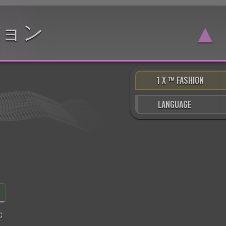
▲
ション
1 X ™ FASHION
LANGUAGE
C