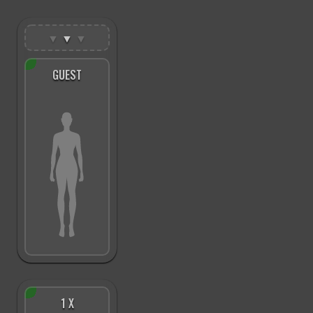
▼
▼
▼
GUEST
1 X