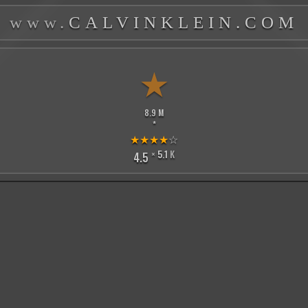
www.
CALVINKLEIN.COM
★
8.9 M
*
★
★
★
★
☆
×
5.1
K
4.5