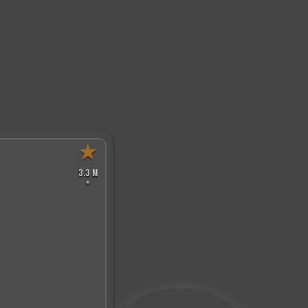
★
3.3 M
*