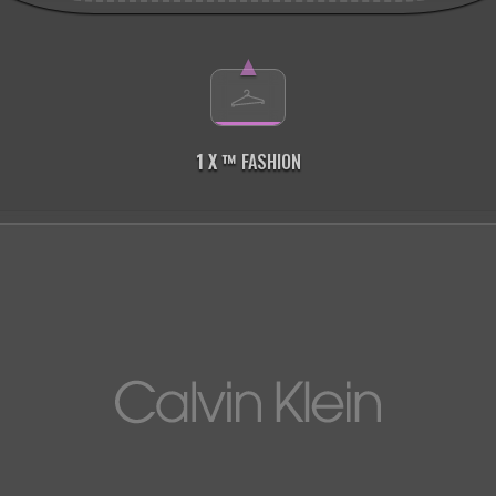
▲
1 X ™
FASHION