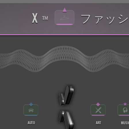
▲
ファッ
X
™
◆
◆
★
AUTO
ART
MUSI